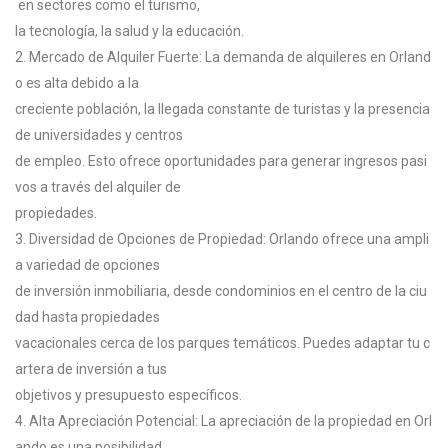
en
sectores
como
el
turismo,
la
tecnología,
la
salud
y
la
educación.
2.
Mercado
de
Alquiler
Fuerte:
La
demanda
de
alquileres
en
Orland
o
es
alta
debido
a
la
creciente
población,
la
llegada
constante
de
turistas
y
la
presencia
de
universidades
y
centros
de
empleo.
Esto
ofrece
oportunidades
para
generar
ingresos
pasi
vos
a
través
del
alquiler
de
propiedades.
3.
Diversidad
de
Opciones
de
Propiedad:
Orlando
ofrece
una
ampli
a
variedad
de
opciones
de
inversión
inmobiliaria,
desde
condominios
en
el
centro
de
la
ciu
dad
hasta
propiedades
vacacionales
cerca
de
los
parques
temáticos.
Puedes
adaptar
tu
c
artera
de
inversión
a
tus
objetivos
y
presupuesto
específicos.
4.
Alta
Apreciación
Potencial:
La
apreciación
de
la
propiedad
en
Orl
ando
es
una
posibilidad