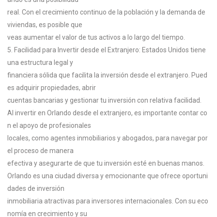
real.
Con
el
crecimiento
continuo
de
la
población
y
la
demanda
de
viviendas,
es
posible
que
veas
aumentar
el
valor
de
tus
activos
a
lo
largo
del
tiempo.
5.
Facilidad
para
Invertir
desde
el
Extranjero:
Estados
Unidos
tiene
una
estructura
legal
y
financiera
sólida
que
facilita
la
inversión
desde
el
extranjero.
Pued
es
adquirir
propiedades,
abrir
cuentas
bancarias
y
gestionar
tu
inversión
con
relativa
facilidad.
Al
invertir
en
Orlando
desde
el
extranjero,
es
importante
contar
co
n
el
apoyo
de
profesionales
locales,
como
agentes
inmobiliarios
y
abogados,
para
navegar
por
el
proceso
de
manera
efectiva
y
asegurarte
de
que
tu
inversión
esté
en
buenas
manos.
Orlando
es
una
ciudad
diversa
y
emocionante
que
ofrece
oportuni
dades
de
inversión
inmobiliaria
atractivas
para
inversores
internacionales.
Con
su
eco
nomía
en
crecimiento
y
su