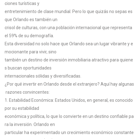
ciones
turísticas
y
entretenimiento
de
clase
mundial.
Pero
lo
que
quizás
no
sepas
es
que
Orlando
es
también
un
crisol
de
culturas,
con
una
población
internacional
que
representa
el
59%
de
su
demografía.
Esta
diversidad
no
solo
hace
que
Orlando
sea
un
lugar
vibrante
y
e
mocionante
para
vivir,
sino
también
un
destino
de
inversión
inmobiliaria
atractivo
para
quiene
s
buscan
oportunidades
internacionales
sólidas
y
diversificadas.
¿Por
qué
invertir
en
Orlando
desde
el
extranjero?
Aquí
hay
algunas
razones
convincentes:
1.
Estabilidad
Económica:
Estados
Unidos,
en
general,
es
conocido
por
su
estabilidad
económica
y
política,
lo
que
lo
convierte
en
un
destino
confiable
pa
ra
la
inversión.
Orlando
en
particular
ha
experimentado
un
crecimiento
económico
constante