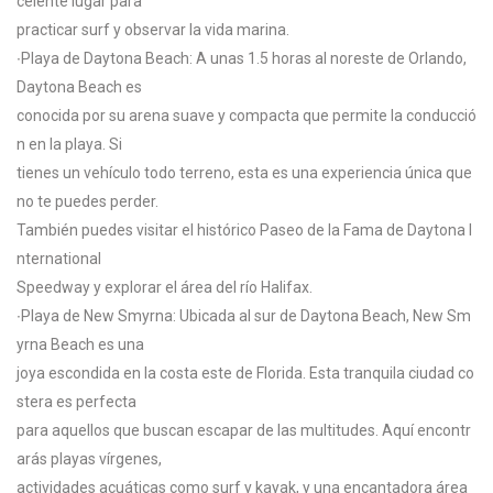
celente
lugar
para
practicar
surf
y
observar
la
vida
marina.
∙
Playa
de
Daytona
Beach:
A
unas
1.5
horas
al
noreste
de
Orlando,
Daytona
Beach
es
conocida
por
su
arena
suave
y
compacta
que
permite
la
conducció
n
en
la
playa.
Si
tienes
un
vehículo
todo
terreno,
esta
es
una
experiencia
única
que
no
te
puedes
perder.
También
puedes
visitar
el
histórico
Paseo
de
la
Fama
de
Daytona
I
nternational
Speedway
y
explorar
el
área
del
río
Halifax.
∙
Playa
de
New
Smyrna:
Ubicada
al
sur
de
Daytona
Beach,
New
Sm
yrna
Beach
es
una
joya
escondida
en
la
costa
este
de
Florida.
Esta
tranquila
ciudad
co
stera
es
perfecta
para
aquellos
que
buscan
escapar
de
las
multitudes.
Aquí
encontr
arás
playas
vírgenes,
actividades
acuáticas
como
surf
y
kayak,
y
una
encantadora
área