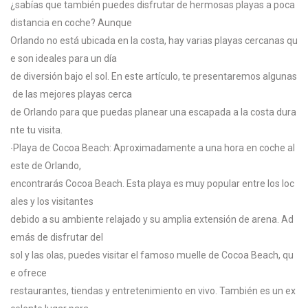
¿sabías
que
también
puedes
disfrutar
de
hermosas
playas
a
poca
distancia
en
coche?
Aunque
Orlando
no
está
ubicada
en
la
costa,
hay
varias
playas
cercanas
qu
e
son
ideales
para
un
día
de
diversión
bajo
el
sol.
En
este
artículo,
te
presentaremos
algunas
de
las
mejores
playas
cerca
de
Orlando
para
que
puedas
planear
una
escapada
a
la
costa
dura
nte
tu
visita.
∙
Playa
de
Cocoa
Beach:
Aproximadamente
a
una
hora
en
coche
al
este
de
Orlando,
encontrarás
Cocoa
Beach.
Esta
playa
es
muy
popular
entre
los
loc
ales
y
los
visitantes
debido
a
su
ambiente
relajado
y
su
amplia
extensión
de
arena.
Ad
emás
de
disfrutar
del
sol
y
las
olas,
puedes
visitar
el
famoso
muelle
de
Cocoa
Beach,
qu
e
ofrece
restaurantes,
tiendas
y
entretenimiento
en
vivo.
También
es
un
ex