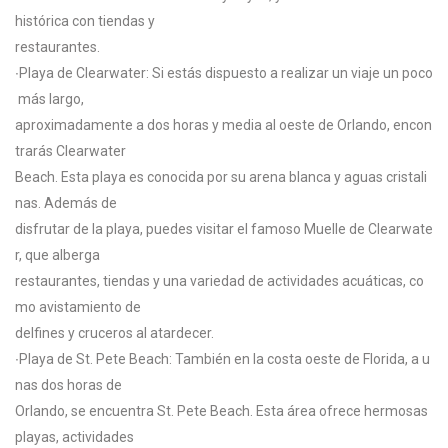
histórica
con
tiendas
y
restaurantes.
∙
Playa
de
Clearwater
:
Si
estás
dispuesto
a
realizar
un
viaje
un
poco
más
largo,
aproximadamente
a
dos
horas
y
media
al
oeste
de
Orlando,
encon
trarás
Clearwater
Beach.
Esta
playa
es
conocida
por
su
arena
blanca
y
aguas
cristali
nas.
Además
de
disfrutar
de
la
playa,
puedes
visitar
el
famoso
Muelle
de
Clearwate
r,
que
alberga
restaurantes,
tiendas
y
una
variedad
de
actividades
acuáticas,
co
mo
avistamiento
de
delfines
y
cruceros
al
atardecer.
∙
Playa
de
St.
Pete
Beach:
También
en
la
costa
oeste
de
Florida,
a
u
nas
dos
horas
de
Orlando,
se
encuentra
St.
Pete
Beach.
Esta
área
ofrece
hermosas
playas,
actividades