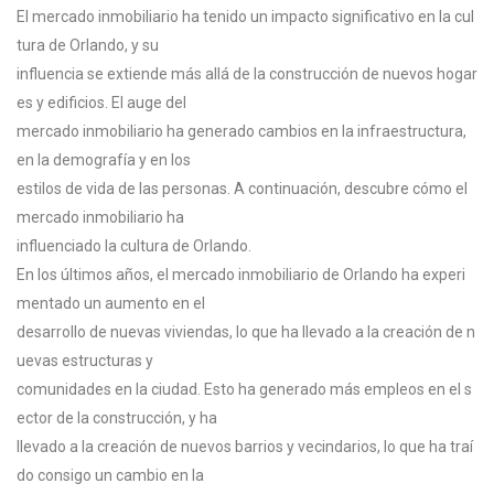
El
mercado
inmobiliario
ha
tenido
un
impacto
significativo
en
la
cul
tura
de
Orlando,
y
su
influencia
se
extiende
más
allá
de
la
construcción
de
nuevos
hogar
es
y
edificios.
El
auge
del
mercado
inmobiliario
ha
generado
cambios
en
la
infraestructura,
en
la
demografía
y
en
los
estilos
de
vida
de
las
personas.
A
continuación,
descubre
cómo
el
mercado
inmobiliario
ha
influenciado
la
cultura
de
Orlando.
En
los
últimos
años,
el
mercado
inmobiliario
de
Orlando
ha
experi
mentado
un
aumento
en
el
desarrollo
de
nuevas
viviendas,
lo
que
ha
llevado
a
la
creación
de
n
uevas
estructuras
y
comunidades
en
la
ciudad.
Esto
ha
generado
más
empleos
en
el
s
ector
de
la
construcción,
y
ha
llevado
a
la
creación
de
nuevos
barrios
y
vecindarios,
lo
que
ha
traí
do
consigo
un
cambio
en
la