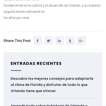
fundamental
en
la
cultura
y
el
desarrollo
de
Orlando,
y
su
impacto
seguirá
siendo
relevante
en
los
años
por
venir.
Share This Post:
ENTRADAS RECIENTES
Descubre los mejores consejos para adaptarte
al clima de Florida y disfrutar de todo lo que
Orlando tiene que ofrecer.
Aprende todo sobre la historia de Orlando y