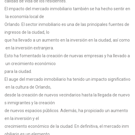
calidad
de
vida
de
los
residentes.
El
impacto
del
mercado
inmobiliario
también
se
ha
hecho
sentir
en
la
economía
local
de
Orlando.
El
sector
inmobiliario
es
una
de
las
principales
fuentes
de
ingresos
de
la
ciudad,
lo
que
ha
llevado
a
un
aumento
en
la
inversión
en
la
ciudad,
así
como
en
la
inversión
extranjera.
Esto
ha
fomentado
la
creación
de
nuevas
empresas
y
ha
llevado
a
un
crecimiento
económico
para
la
ciudad.
El
auge
del
mercado
inmobiliario
ha
tenido
un
impacto
significativo
en
la
cultura
de
Orlando,
desde
la
creación
de
nuevos
vecindarios
hasta
la
llegada
de
nuevo
s
inmigrantes
y
la
creación
de
nuevos
espacios
públicos.
Además,
ha
propiciado
un
aumento
en
la
inversión
y
el
crecimiento
económico
de
la
ciudad.
En
definitiva,
el
mercado
inm
obiliario
es
un
elemento