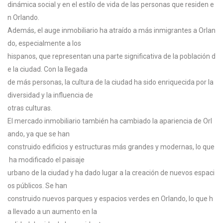
dinámica
social
y
en
el
estilo
de
vida
de
las
personas
que
residen
e
n
Orlando.
Además,
el
auge
inmobiliario
ha
atraído
a
más
inmigrantes
a
Orlan
do,
especialmente
a
los
hispanos,
que
representan
una
parte
significativa
de
la
población
d
e
la
ciudad.
Con
la
llegada
de
más
personas,
la
cultura
de
la
ciudad
ha
sido
enriquecida
por
la
diversidad
y
la
influencia
de
otras
culturas.
El
mercado
inmobiliario
también
ha
cambiado
la
apariencia
de
Orl
ando,
ya
que
se
han
construido
edificios
y
estructuras
más
grandes
y
modernas,
lo
que
ha
modificado
el
paisaje
urbano
de
la
ciudad
y
ha
dado
lugar
a
la
creación
de
nuevos
espaci
os
públicos.
Se
han
construido
nuevos
parques
y
espacios
verdes
en
Orlando,
lo
que
h
a
llevado
a
un
aumento
en
la