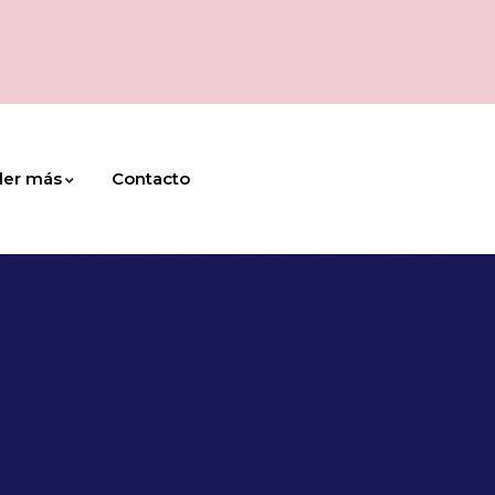
der más
Contacto