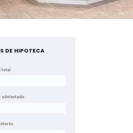
S DE HIPOTECA
 total
r adelantado
interés