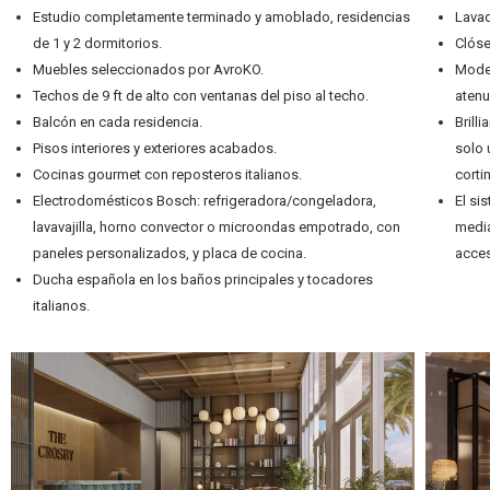
Estudio completamente terminado y amoblado, residencias
Lavad
de 1 y 2 dormitorios.
Clós
Muebles seleccionados por AvroKO.
Moder
Techos de 9 ft de alto con ventanas del piso al techo.
atenu
Balcón en cada residencia.
Brill
Pisos interiores y exteriores acabados.
solo 
Cocinas gourmet con reposteros italianos.
corti
Electrodomésticos Bosch: refrigeradora/congeladora,
El si
lavavajilla, horno convector o microondas empotrado, con
media
paneles personalizados, y placa de cocina.
acces
Ducha española en los baños principales y tocadores
italianos.