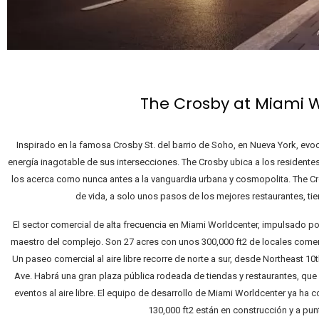
The Crosby at Miami 
Inspirado en la famosa Crosby St. del barrio de Soho, en Nueva York, evoc
energía inagotable de sus intersecciones. The Crosby ubica a los residente
los acerca como nunca antes a la vanguardia urbana y cosmopolita. The C
de vida, a solo unos pasos de los mejores restaurantes, ti
El sector comercial de alta frecuencia en Miami Worldcenter, impulsado por 
maestro del complejo. Son 27 acres con unos 300,000 ft2 de locales comerc
Un paseo comercial al aire libre recorre de norte a sur, desde Northeast 10th
Ave. Habrá una gran plaza pública rodeada de tiendas y restaurantes, que 
eventos al aire libre. El equipo de desarrollo de Miami Worldcenter ya ha 
130,000 ft2 están en construcción y a pun