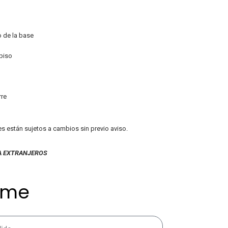
o de la base
 piso
rre
es están sujetos a cambios sin previo aviso.
A EXTRANJEROS
ame