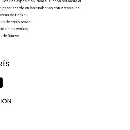
 Con una exposición ideal al sur con sol hasta el
, pase la tarde en las tumbonas con vistas a las
istas de Brickell.
nas de estilo resort
io de co-working
o de fitness
RÉS
IÓN