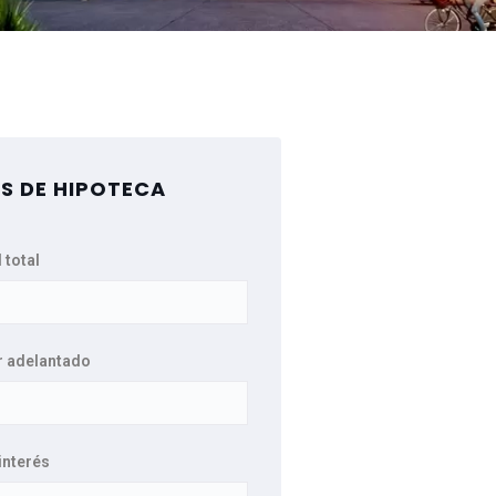
S DE HIPOTECA
 total
r adelantado
interés