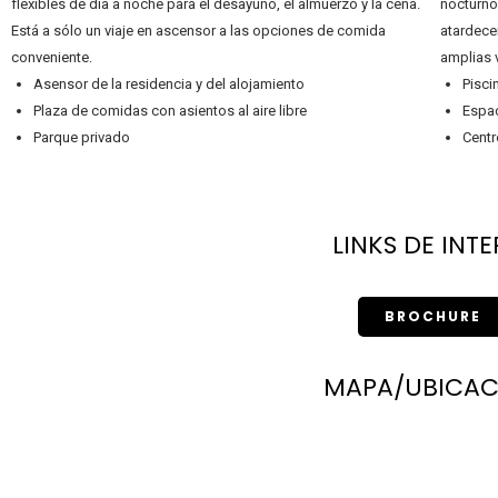
flexibles de día a noche para el desayuno, el almuerzo y la cena.
nocturno.
Está a sólo un viaje en ascensor a las opciones de comida
atardecer
conveniente.
amplias v
Asensor de la residencia y del alojamiento
Pisci
Plaza de comidas con asientos al aire libre
Espac
Parque privado
Centr
LINKS DE INTE
BROCHURE
MAPA/UBICAC