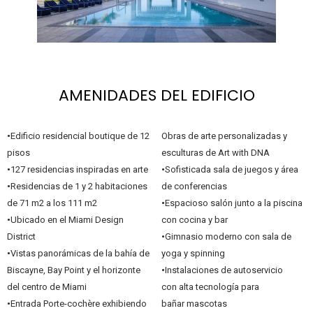
AMENIDADES DEL EDIFICIO
•
Edificio residencial boutique de 12
Obras de arte personalizadas y
pisos
esculturas de Art with DNA
•
127 residencias inspiradas en arte
•
Sofisticada sala de juegos y área
•
Residencias de 1 y 2 habitaciones
de conferencias
de 71 m2 a los 111 m2
•
Espacioso salón junto a la piscina
•
Ubicado en el Miami Design
con cocina y bar
District
•
Gimnasio moderno con sala de
•
Vistas panorámicas de la bahía de
yoga y spinning
Biscayne, Bay Point y el horizonte
•
Instalaciones de autoservicio
del centro de Miami
con alta tecnología para
•
Entrada Porte-cochère exhibiendo
bañar mascotas