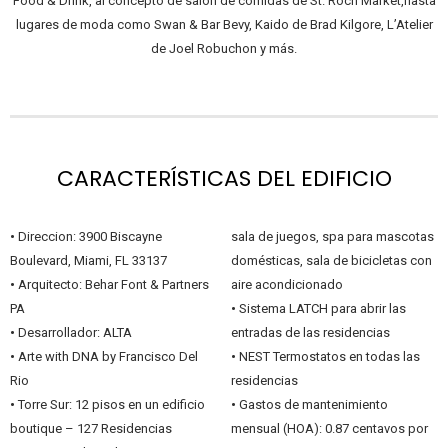
Food & Drink, al concepto de salón de comidas de St. Roch Market,hasta
lugares de moda como Swan & Bar Bevy, Kaido de Brad Kilgore, L’Atelier
de Joel Robuchon y más.
CARACTERÍSTICAS DEL EDIFICIO
•
Direccion: 3900 Biscayne
sala de juegos, spa para mascotas
Boulevard, Miami, FL 33137
domésticas, sala de bicicletas con
•
Arquitecto: Behar Font & Partners
aire acondicionado
PA
•
Sistema LATCH para abrir las
•
Desarrollador: ALTA
entradas de las residencias
•
Arte with DNA by Francisco Del
•
NEST Termostatos en todas las
Rio
residencias
•
Torre Sur: 12 pisos en un edificio
•
Gastos de mantenimiento
boutique – 127 Residencias
mensual (HOA): 0.87 centavos por