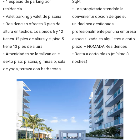
•
1 espacio de parking por
SqFt
residencia
•
Los propietarios tendrán la
•
Valet parking y valet de piscina
conveniente opción de que su
•
Residencias ofrecen 9 pies de
unidad sea gestionada
altura en techos. Los pisos 6 y 12
profesionalmente por una empresa
tienen 12 pies de altura y el piso 5
especializada en alquileres a corto
tiene 13 pies de altura
plazo – NOMADA Residences
•
Amenidades se localizan en el
•
Renta a corto plazo (mínimo 3
sexto piso: piscina, gimnasio, sala
noches)
de yoga, terraza con barbacoas,