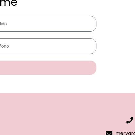
ame
merygra