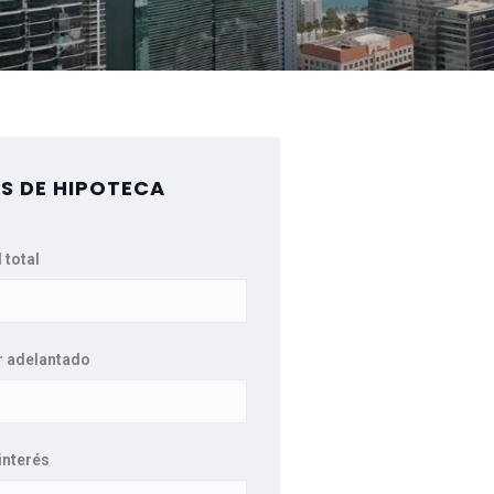
S DE HIPOTECA
 total
r adelantado
interés