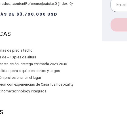
grados. :contentReference[oaicite:0]{index=0}
ÁS DE $3,700,000 USD
CAS
nas de piso a techo
s de ~10 pies de altura
onstrucción, entrega estimada 2029‑2030
bilidad para alquileres cortos y largos
ón profesional en el lugar
ión con experiencias de Casa Tua hospitality
 home technology integrada
S