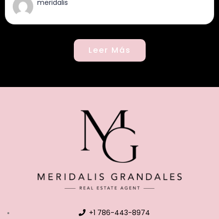
meridalis
Leer Más
+1 786-443-8974